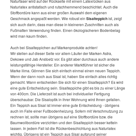
Naturfaser wird auf der Rückseite mit einem Latexrücken aus
Naturlatex antistatisch und rutschhemmend beschichtet. Auch die
Stoffbordüre kann aus einer großen Auswahl dem eigenen
Geschmack angepaßt werden. Wie robust ein
Sisalteppich
ist, zeigt
sich auch darin, dass man diese in kleineren Zuschnitten auch als
Fußmatten Verwendung finden. Einen ökologischeren Bodenbelag
wird man kaum finden.
Auch bei Sisalteppichen auf Markenprodukte achten!
Wir stellen auf dieser Seite vor allem Läufer der Marken Astra,
Dekowe und Jab Anstoetz vor. Es gibt aber durchaus auch andere
leistungsfähige Hersteller. Ein anderer Marktführer ist sicher die
Marke ilima. Gönnen Sie sich einfach einmal einen neuen Teppich.
Wenn der dann noch aus Sisal ist, haben Sie einfach alles richtig
gemacht. Wann entscheiden Sie sich für einen Sisalteppich? Es wird
eine gute Entscheidung sein. Sisalteppiche gibt es bis zu einer Länge
von 400cm. Die Lieferzeit ist auch bei individueller Fertigung
überschaubar. Die Sisaloptik in ihrer Wohnung wird Ihnen gefallen.
Ein Teppich aus Sisal ist immer eine gute Entscheidung - übrigens
auch im Falle einer Fußbodenheizung. Sofern mit Verschmutzung zu
rechnen ist, sollte man übrigens auf eine Stoffbordüre bzw. die
Baumwollbordüre verzichten und den Sisalteppich besser ketteln
lassen. In jedem Fall ist die Rückenbeschichtung aus Naturlatex
wichtig. Übrigens ist ein Teppich aus Sisal aufgrund seiner