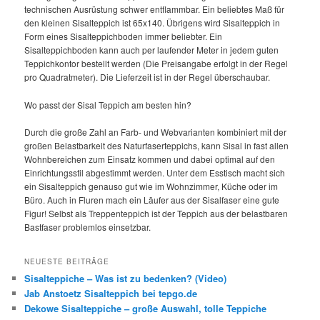
technischen Ausrüstung schwer entflammbar. Ein beliebtes Maß für
den kleinen Sisalteppich ist 65x140. Übrigens wird Sisalteppich in
Form eines Sisalteppichboden immer beliebter. Ein
Sisalteppichboden kann auch per laufender Meter in jedem guten
Teppichkontor bestellt werden (Die Preisangabe erfolgt in der Regel
pro Quadratmeter). Die Lieferzeit ist in der Regel überschaubar.
Wo passt der Sisal Teppich am besten hin?
Durch die große Zahl an Farb- und Webvarianten kombiniert mit der
großen Belastbarkeit des Naturfaserteppichs, kann Sisal in fast allen
Wohnbereichen zum Einsatz kommen und dabei optimal auf den
Einrichtungsstil abgestimmt werden. Unter dem Esstisch macht sich
ein Sisalteppich genauso gut wie im Wohnzimmer, Küche oder im
Büro. Auch in Fluren mach ein Läufer aus der Sisalfaser eine gute
Figur! Selbst als Treppenteppich ist der Teppich aus der belastbaren
Bastfaser problemlos einsetzbar.
NEUESTE BEITRÄGE
Sisalteppiche – Was ist zu bedenken? (Video)
Jab Anstoetz Sisalteppich bei tepgo.de
Dekowe Sisalteppiche – große Auswahl, tolle Teppiche