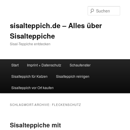
Zum
Zum
Inhalt
sekundären
Such
wechseln
Inhalt
wechseln
sisalteppich.de – Alles über
Sisalteppiche
Sisal-Teppiche entdecken
Hauptmenü
Start
Imprint + Datenschutz
Schaufenster
Sisalteppich für Katzen
Sisalteppich reinigen
Sisalteppich vor Ort kaufen
SCHLAGWORT-ARCHIVE:
FLECKENSCHUTZ
Sisalteppiche mit