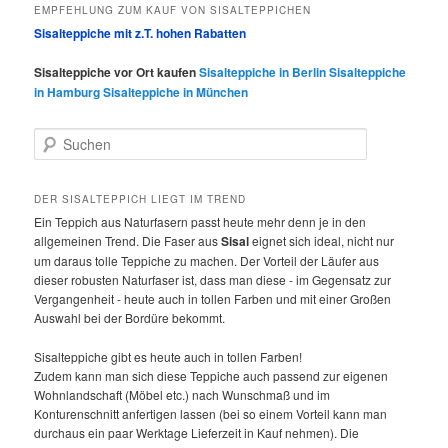
EMPFEHLUNG ZUM KAUF VON SISALTEPPICHEN
Sisalteppiche mit z.T. hohen Rabatten
Sisalteppiche vor Ort kaufen
Sisalteppiche in Berlin
Sisalteppiche
in Hamburg
Sisalteppiche in München
S
u
c
h
DER SISALTEPPICH LIEGT IM TREND
e
Ein Teppich aus Naturfasern passt heute mehr denn je in den
n
allgemeinen Trend. Die Faser aus
Sisal
eignet sich ideal, nicht nur
um daraus tolle Teppiche zu machen. Der Vorteil der Läufer aus
dieser robusten Naturfaser ist, dass man diese - im Gegensatz zur
Vergangenheit - heute auch in tollen Farben und mit einer Großen
Auswahl bei der Bordüre bekommt.
Sisalteppiche gibt es heute auch in tollen Farben!
Zudem kann man sich diese Teppiche auch passend zur eigenen
Wohnlandschaft (Möbel etc.) nach Wunschmaß und im
Konturenschnitt anfertigen lassen (bei so einem Vorteil kann man
durchaus ein paar Werktage Lieferzeit in Kauf nehmen). Die