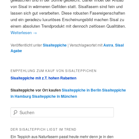
von Sisal in wärmeren Gefilden statt. Sisalfasern sind fein und
lassen sich gut verarbeiten. Diese robusten Fasereigenschaften
und ein geradezu luxuriöses Erscheinungsbild machen Sisal zu
einem absoluten Trendprodukt mit dennoch zeitlosen Qualitäten.
Weiterlesen
→
Veröffentlicht unter
Sisalteppiche
|
Verschlagwortet mit
Astra
,
Sisal
Agabe
EMPFEHLUNG ZUM KAUF VON SISALTEPPICHEN
Sisalteppiche mit z.T. hohen Rabatten
Sisalteppiche vor Ort kaufen
Sisalteppiche in Berlin
Sisalteppiche
in Hamburg
Sisalteppiche in München
S
u
c
h
DER SISALTEPPICH LIEGT IM TREND
e
Ein Teppich aus Naturfasern passt heute mehr denn je in den