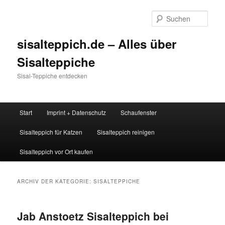
Zum
Zum
Inhalt
sekundären
Such
wechseln
Inhalt
wechseln
sisalteppich.de – Alles über
Sisalteppiche
Sisal-Teppiche entdecken
Hauptmenü
Start
Imprint + Datenschutz
Schaufenster
Sisalteppich für Katzen
Sisalteppich reinigen
Sisalteppich vor Ort kaufen
ARCHIV DER KATEGORIE:
SISALTEPPICHE
Jab Anstoetz Sisalteppich bei