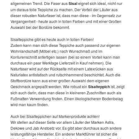
n
allgemeinen Trend. Die Faser aus
Sisal
eignet sich ideal, nicht nur
um daraus tolle Teppiche zu machen. Der Vorteil der Läufer aus
dieser robusten Naturfaser ist, dass man diese - im Gegensatz zur
Vergangenheit - heute auch in tollen Farben und mit einer Großen
Auswahl bei der Bordüre bekommt.
Sisalteppiche gibt es heute auch in tollen Farben!
Zudem kann man sich diese Teppiche auch passend zur eigenen
Wohnlandschaft (Möbel etc.) nach Wunschmaß und im
Konturenschnitt anfertigen lassen (bei so einem Vorteil kann man
durchaus ein paar Werktage Lieferzeit in Kauf nehmen). Die
Naturfaser wird auf der Rückseite mit einem Latexrücken aus
Naturlatex antistatisch und rutschhemmend beschichtet. Auch die
Stoffbordüre kann aus einer großen Auswahl dem eigenen
Geschmack angepaßt werden. Wie robust ein
Sisalteppich
ist, zeigt
sich auch darin, dass man diese in kleineren Zuschnitten auch als
Fußmatten Verwendung finden. Einen ökologischeren Bodenbelag
wird man kaum finden.
Auch bei Sisalteppichen auf Markenprodukte achten!
Wir stellen auf dieser Seite vor allem Läufer der Marken Astra,
Dekowe und Jab Anstoetz vor. Es gibt aber durchaus auch andere
leistungsfähige Hersteller. Ein anderer Marktführer ist sicher die