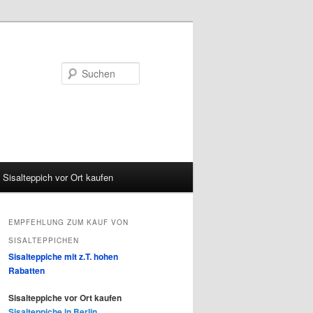
Suchen
Sisalteppich vor Ort kaufen
EMPFEHLUNG ZUM KAUF VON
SISALTEPPICHEN
Sisalteppiche mit z.T. hohen
Rabatten
Sisalteppiche vor Ort kaufen
Sisalteppiche in Berlin