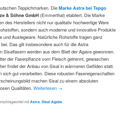
deutschen Teppichmarken. Die
Marke Astra bei Tepgo
lze & Söhne GmbH
(Emmerthal) etabliert. Die Marke
 des Herstellers nicht nur qualitativ hochwertige Ware
n Rohstoffen, sondern auch moderne und innovative Produkte
e und Auslegware. Natürliche Rohstoffe tragen ganz
bei. Das gilt insbesondere auch für die Astra
en Sisalfasern werden aus dem Blatt der Agave gewonnen.
tter der Faserpflanze vom Fleisch getrennt, gewaschen
her findet der Anbau von Sisal in wärmeren Gefilden statt.
en sich gut verarbeiten. Diese robusten Fasereigenschaften
rscheinungsbild machen Sisal zu einem absoluten
losen Qualitäten.
Weiterlesen
→
erschlagwortet mit
Astra
,
Sisal Agabe