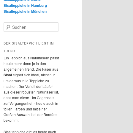
Sisalteppiche in Hamburg
Sisalteppiche in München
S
u
c
h
DER SISALTEPPICH LIEGT IM
e
TREND
n
Ein Teppich aus Naturfasern passt
heute mehr denn je in den
allgemeinen Trend. Die Faser aus
Sisal
eignet sich ideal, nicht nur
um daraus tolle Teppiche zu
machen. Der Vorteil der Läufer
aus dieser robusten Naturfaser ist,
dass man diese - im Gegensatz
zur Vergangenheit - heute auch in
tollen Farben und mit einer
Großen Auswahl bei der Bordüre
bekommt.
Sisalteppiche gibt es heute auch