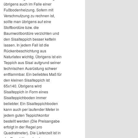
übrigens auch im Falle einer
Fußbodenheizung. Sofern mit
Verschmutzung zu rechnen ist,
sollte man übrigens auf eine
Stoffbordüre bzw. die
Baumwollbordüre verzichten und
den Sisalteppich besser ketteln
lassen. In jedem Fall ist die
Rückenbeschichtung aus
Naturlatex wichtig. Übrigens ist ein
Teppich aus Sisal aufgrund seiner
technischen Ausrüstung schwer
entflammbar. Ein beliebtes Maß für
den kleinen Sisalteppich ist
65x140. Übrigens wird
Sisalteppich in Form eines
Sisalteppichboden immer
beliebter. Ein Sisalteppichboden
kann auch per laufender Meter in
jedem guten Teppichkontor
bestellt werden (Die Preisangabe
erfolgt in der Regel pro
Quadratmeter). Die Lieferzeit ist in