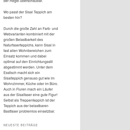
der Regel überschaubar.
Wo passt der Sisal Teppich am
besten hin?
Durch die große Zahl an Farb- und
Webvarianten kombiniert mit der
großen Belastbarkeit des
Naturfaserteppichs, kann Sisal in
fast allen Wohnbereichen zum
Einsatz kommen und dabei
optimal auf den Einrichtungsstil
abgestimmt werden. Unter dem
Esstisch macht sich ein
Sisalteppich genauso gut wie im
Wohnzimmer, Küche oder im Büro.
Auch in Fluren mach ein Läufer
aus der Sisalfaser eine gute Figur!
Selbst als Treppenteppich ist der
Teppich aus der belastbaren
Bastfaser problemlos einsetzbar.
NEUESTE BEITRÄGE