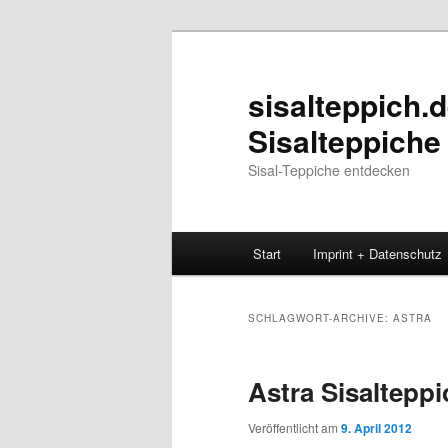
Zum
Zum
Inhalt
sekundären
wechseln
Inhalt
sisalteppich.d
wechseln
Sisalteppiche
Sisal-Teppiche entdecken
Hauptmenü
Start
Imprint + Datenschutz
SCHLAGWORT-ARCHIVE:
ASTRA
Astra Sisaltepp
Veröffentlicht am
9. April 2012