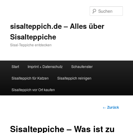
Zum
Inhalt
Such
wechseln
sisalteppich.de – Alles über
Sisalteppiche
Sisal-Teppiche entdecken
Hauptmenü
Start
Imprint + Datenschutz
Schaufenster
Sisalteppich für Katzen
Sisalteppich reinigen
Sisalteppich vor Ort kaufen
Beitrags-
←
Zurück
Navigation
Sisalteppiche – Was ist zu