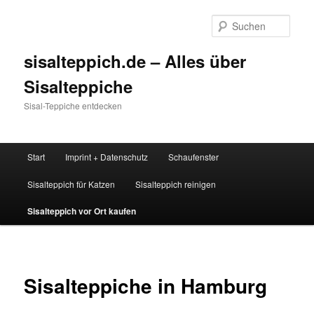
Zum
Inhalt
Such
wechseln
sisalteppich.de – Alles über
Sisalteppiche
Sisal-Teppiche entdecken
Hauptmenü
Start
Imprint + Datenschutz
Schaufenster
Sisalteppich für Katzen
Sisalteppich reinigen
Sisalteppich vor Ort kaufen
Sisalteppiche in Hamburg