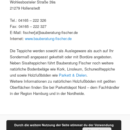
Wohlesbosteler Straße 39a
21279 Hollenstedt
Tel.: 04165 – 222 326
Fax: 04165 – 222 327
E-Mail: fischer[at]bauberatung-fischer.de
Internet:
www.bauberatung-fischer.de
Die Teppiche werden sowohl als Auslegeware als auch auf Ihr
Sondermaß angepasst gekettelt oder mit Bordüre angeboten.
Neben Sisalteppichen führt Bauberatung Fischer noch weitere
natürliche Bodenbeläge wie Kork, Linoleum, Schurwollteppiche
und sowie Holzfußböden wie
Parkett & Dielen
.
Weitere Informationen zu natürlichen Holzfußböden mit geölten
Oberflächen finden Sie bei Parkettdepot Nord – dem Fachhändler
in der Region Hamburg und in der Nordheide.
Durch die weitere Nutzung der Seite stimmst du der Verwendung
Stolz präsentiert von WordPress