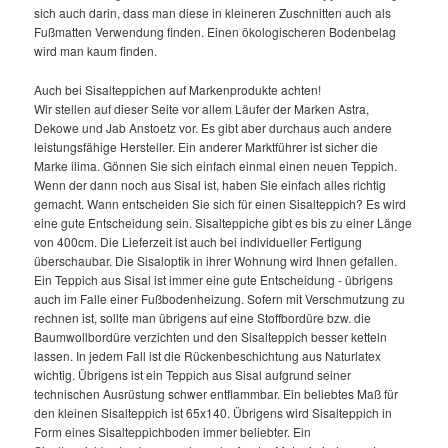
sich auch darin, dass man diese in kleineren Zuschnitten auch als
Fußmatten Verwendung finden. Einen ökologischeren Bodenbelag
wird man kaum finden.
Auch bei Sisalteppichen auf Markenprodukte achten!
Wir stellen auf dieser Seite vor allem Läufer der Marken Astra,
Dekowe und Jab Anstoetz vor. Es gibt aber durchaus auch andere
leistungsfähige Hersteller. Ein anderer Marktführer ist sicher die
Marke ilima. Gönnen Sie sich einfach einmal einen neuen Teppich.
Wenn der dann noch aus Sisal ist, haben Sie einfach alles richtig
gemacht. Wann entscheiden Sie sich für einen Sisalteppich? Es wird
eine gute Entscheidung sein. Sisalteppiche gibt es bis zu einer Länge
von 400cm. Die Lieferzeit ist auch bei individueller Fertigung
überschaubar. Die Sisaloptik in ihrer Wohnung wird Ihnen gefallen.
Ein Teppich aus Sisal ist immer eine gute Entscheidung - übrigens
auch im Falle einer Fußbodenheizung. Sofern mit Verschmutzung zu
rechnen ist, sollte man übrigens auf eine Stoffbordüre bzw. die
Baumwollbordüre verzichten und den Sisalteppich besser ketteln
lassen. In jedem Fall ist die Rückenbeschichtung aus Naturlatex
wichtig. Übrigens ist ein Teppich aus Sisal aufgrund seiner
technischen Ausrüstung schwer entflammbar. Ein beliebtes Maß für
den kleinen Sisalteppich ist 65x140. Übrigens wird Sisalteppich in
Form eines Sisalteppichboden immer beliebter. Ein