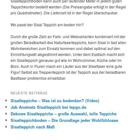
Sisalteppichboden kann auch per laufender Meter in jedem guten
Teppichkontor bestellt werden (Die Preisangabe erfolgt in der Regel
pro Quadratmeter). Die Lieferzeit ist in der Regel überschaubar.
Wo passt der Sisal Teppich am besten hin?
Durch die große Zahl an Farb- und Webvarianten kombiniert mit der
großen Belastbarkeit des Naturfaserteppichs, kann Sisal in fast allen
Wohnbereichen zum Einsatz kommen und dabei optimal auf den
Einrichtungsstil abgestimmt werden. Unter dem Esstisch macht sich
ein Sisalteppich genauso gut wie im Wohnzimmer, Küche oder im
Büro. Auch in Fluren mach ein Läufer aus der Sisalfaser eine gute
Figur! Selbst als Treppenteppich ist der Teppich aus der belastbaren
Bastfaser problemlos einsetzbar.
NEUESTE BEITRÄGE
Sisalteppiche – Was ist zu bedenken? (Video)
Jab Anstoetz Sisalteppich bei tepgo.de
Dekowe Sisalteppiche – große Auswahl, tolle Teppiche
Sisalteppichboden – Die Grundlage jeder Wohlfühloase
Sisalteppich nach Maß