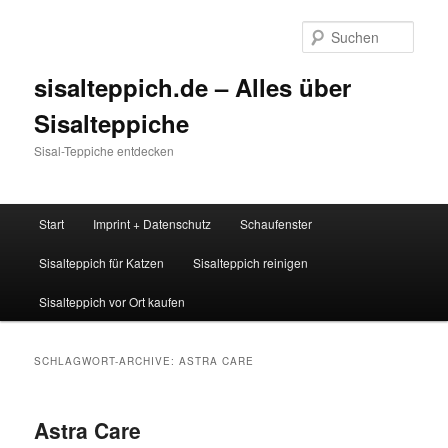
Zum
Zum
Inhalt
sekundären
Such
wechseln
Inhalt
wechseln
sisalteppich.de – Alles über
Sisalteppiche
Sisal-Teppiche entdecken
Hauptmenü
Start
Imprint + Datenschutz
Schaufenster
Sisalteppich für Katzen
Sisalteppich reinigen
Sisalteppich vor Ort kaufen
SCHLAGWORT-ARCHIVE:
ASTRA CARE
Astra Care