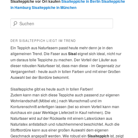
Sisalteppiche vor Ort kaufen
Sisalteppiche in Berlin
Sisalteppiche
in Hamburg
Sisalteppiche in München
S
u
c
h
DER SISALTEPPICH LIEGT IM TREND
e
Ein Teppich aus Naturfasern passt heute mehr denn je in den
n
allgemeinen Trend. Die Faser aus
Sisal
eignet sich ideal, nicht nur
um daraus tolle Teppiche zu machen. Der Vorteil der Läufer aus
dieser robusten Naturfaser ist, dass man diese - im Gegensatz zur
Vergangenheit - heute auch in tollen Farben und mit einer Großen
Auswahl bei der Bordüre bekommt.
Sisalteppiche gibt es heute auch in tollen Farben!
Zudem kann man sich diese Teppiche auch passend zur eigenen
Wohnlandschaft (Möbel etc.) nach Wunschmaß und im
Konturenschnitt anfertigen lassen (bei so einem Vorteil kann man
durchaus ein paar Werktage Lieferzeit in Kauf nehmen). Die
Naturfaser wird auf der Rückseite mit einem Latexrücken aus
Naturlatex antistatisch und rutschhemmend beschichtet. Auch die
Stoffbordüre kann aus einer großen Auswahl dem eigenen
Geschmack angepaßt werden. Wie robust ein
Sisalteppich
ist, zeigt